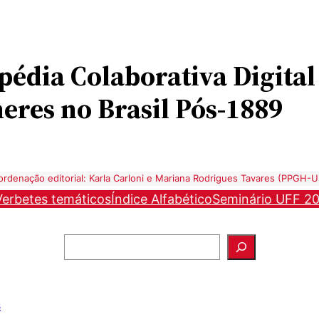
opédia
Colaborativa Digital
eres no Brasil Pós-1889
rdenação editorial: Karla Carloni e Mariana Rodrigues Tavares (PPGH-
Verbetes temáticos
Índice Alfabético
Seminário UFF 2
Pesquisar
s