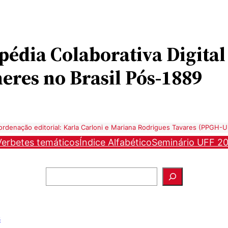
opédia
Colaborativa Digital
eres no Brasil Pós-1889
rdenação editorial: Karla Carloni e Mariana Rodrigues Tavares (PPGH-
Verbetes temáticos
Índice Alfabético
Seminário UFF 2
Pesquisar
s