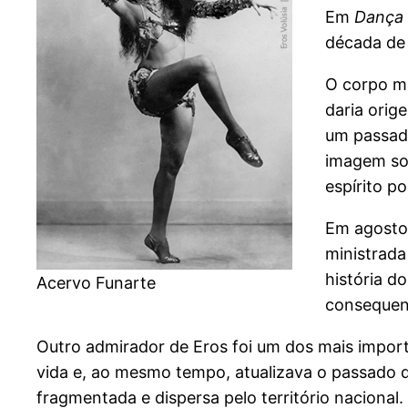
Em
Dança
década de
O corpo mo
daria orig
um passado
imagem sof
espírito p
Em agosto 
ministrada
história d
Acervo Funarte
consequent
Outro admirador de Eros foi um dos mais importa
vida e, ao mesmo tempo, atualizava o passado d
fragmentada e dispersa pelo território nacional.