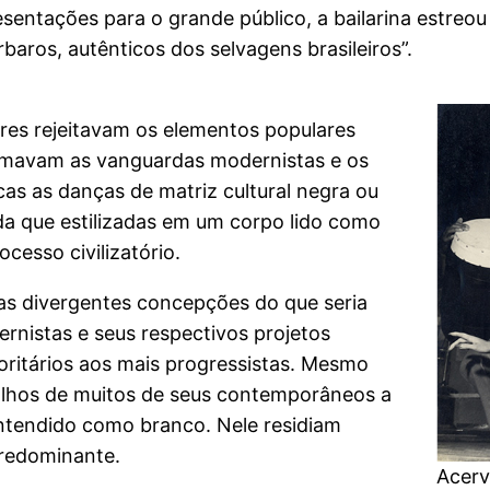
sentações para o grande público, a bailarina estreo
baros, autênticos dos selvagens brasileiros”.
res rejeitavam os elementos populares
iasmavam as vanguardas modernistas e os
cas as danças de matriz cultural negra ou
nda que estilizadas em um corpo lido como
cesso civilizatório.
 as divergentes concepções do que seria
rnistas e seus respectivos projetos
oritários aos mais progressistas. Mesmo
s olhos de muitos de seus contemporâneos a
entendido como branco. Nele residiam
predominante.
Acerv