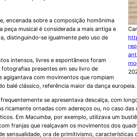
ite, encenada sobre a composição homônima
 a peça musical é considerada a mais antiga e
Car
ira, distinguindo-se igualmente pelo uso de
htt
rep
ant
tos intensos, livres e espontâneos foram
mo
 fotografias presentes em seu livro de
20
se agigantava com movimentos que rompiam
o balé clássico, referência maior da dança europeia.
a frequentemente se apresentava descalça, com longo
s ricamente ornadas com adereços ou, no caso das da
ticos. Em
Macumba
, por exemplo, utilizava um bus
com franjas que realçavam os movimentos dos quadri
de sensualidade, ora de primitivismo, características