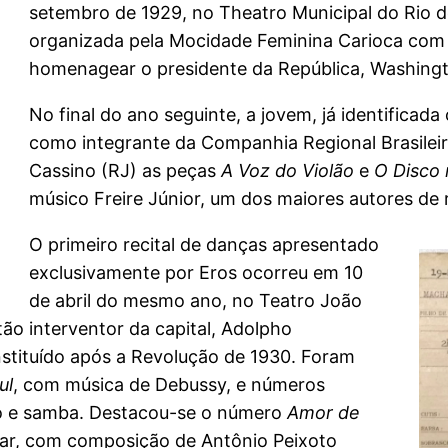
setembro de 1929, no Theatro Municipal do Rio de
organizada pela Mocidade Feminina Carioca com o
homenagear o presidente da República, Washingt
No final do ano seguinte, a jovem, já identificada
como integrante da Companhia Regional Brasileira
Cassino (RJ) as peças
A Voz do Violão
e
O Disco 
músico Freire Júnior, um dos maiores autores de 
O primeiro recital de danças apresentado
exclusivamente por Eros ocorreu em 10
de abril do mesmo ano, no Teatro João
o interventor da capital, Adolpho
nstituído após a Revolução de 1930. Foram
ul
, com música de Debussy, e números
ngo e samba. Destacou-se o número
Amor de
ar, com composição de Antônio Peixoto