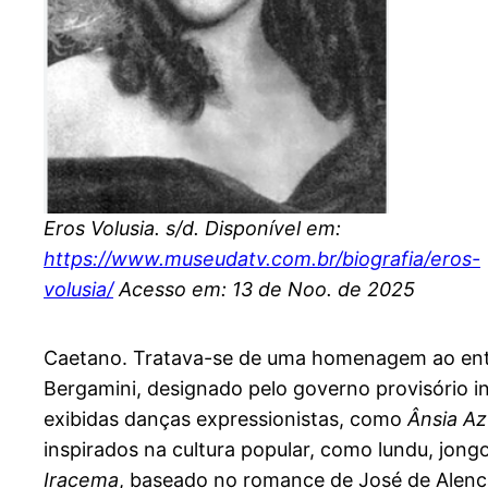
Eros Volusia. s/d. Disponível em:
https://www.museudatv.com.br/biografia/eros-
volusia/
Acesso em: 13 de Noo. de 2025
Caetano. Tratava-se de uma homenagem ao entã
Bergamini, designado pelo governo provisório i
exibidas danças expressionistas, como
Ânsia Az
inspirados na cultura popular, como lundu, jo
Iracema
, baseado no romance de José de Alenc