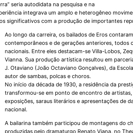
ra” seria autodidata na pesquisa e na
periência integrava um amplo e heterogêneo movimento
ogos significativos com a produção de importantes re
Ao longo da carreira, os bailados de Eros contara
contemporâneos e de gerações anteriores, todos c
nacionais. Entre eles destacam-se Villa-Lobos, Z
Vianna. Sua produção artística resultou em parce
J. Otaviano (João Octaviano Gonçalves), da Escola
autor de sambas, polcas e choros.
No início da década de 1930, a residência da prest
transformou-se em ponto de encontro de artistas, m
exposições, saraus literários e apresentações de 
nacional.
A bailarina também participou de montagens do ch
produzidas pelo dramaturgo Renato Viana, no Theat