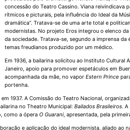
concessão do Teatro Cassino. Viana reivindicava par
rítmicos e picturais, pela influência do Ideal da M
dramática”. Tratava-se de uma arte total e politic
modernistas. No projeto Eros integrou o elenco d
da sociedade. Tratava-se, segundo a imprensa da
temas freudianos produzido por um médico.
Em 1936, a bailarina solicitou ao Instituto Cultural
Janeiro, apoio para promover espetáculos em Buen
acompanhada da mãe, no vapor
Estern Prince
para
portenha.
em 1937. A Comissão do Teatro Nacional, organizada
ilarina no Theatro Municipal:
Bailados Brasileiros
. A
o, como a ópera
O Guarani
, apresentada, pela primei
ração e aplicação do ideal modernista, aliado ao n