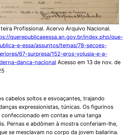
teira Profissional. Acervo Arquivo Nacional.
ps://querepublicaeessa.an.gov.br/index.php/que-
ublica-e-essa/assuntos/temas/78-secoes-
eriores/67-surpresa/152-eros-volusia-e-a-
derna-danca-nacional
Acesso em 13 de nov. de
25
s cabelos soltos e esvoaçantes, trajando
nças expressionistas, túnicas. Os figurinos
tiê confeccionado em contas e uma tanga
s. Pernas e abdômen à mostra conferiam-lhe,
 que se mesclavam no corpo da jovem bailarina.