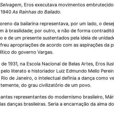
 Selvagem
, Eros executava movimentos embrutecidos
 1940
As Rainhas do Bailado
.
reno da bailarina representava, por um lado, o desej
em à brasilidade; por outro, e não de forma contraditó
 e de um presente sustentados pela ideia de unidade
reu apropriações de acordo com as aspirações da pr
olítico do governo Vargas.
de 1931, na Escola Nacional de Belas Artes, Eros ilu
 pelo literato e historiador Luiz Edmundo Mello Pere
o Rio de Janeiro, o intelectual definia a dança como v
emente, do grau civilizatório de um povo.
ntes representantes do modernismo brasileiro, Mário
as danças brasileiras. Seria a encarnação da alma d