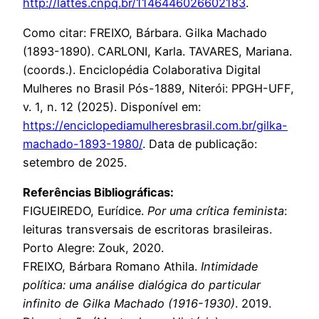
http://lattes.cnpq.br/1146446026602183
.
Como citar: FREIXO, Bárbara. Gilka Machado
(1893-1890). CARLONI, Karla. TAVARES, Mariana.
(coords.). Enciclopédia Colaborativa Digital
Mulheres no Brasil Pós-1889, Niterói: PPGH-UFF,
v. 1, n. 12 (2025). Disponível em:
https://enciclopediamulheresbrasil.com.br/gilka-
machado-1893-1980/
. Data de publicação:
setembro de 2025.
Referências Bibliográficas:
FIGUEIREDO, Eurídice.
Por uma crítica feminista
:
leituras transversais de escritoras brasileiras.
Porto Alegre: Zouk, 2020.
FREIXO, Bárbara Romano Athila.
Intimidade
política: uma análise dialógica do particular
infinito de Gilka Machado (1916-1930)
. 2019.