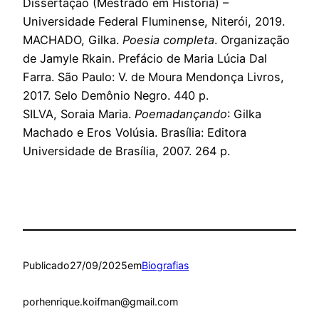
Dissertação (Mestrado em História) –
Universidade Federal Fluminense, Niterói, 2019.
MACHADO, Gilka.
Poesia completa
. Organização
de Jamyle Rkain. Prefácio de Maria Lúcia Dal
Farra. São Paulo: V. de Moura Mendonça Livros,
2017. Selo Demônio Negro. 440 p.
SILVA, Soraia Maria.
Poemadançando
: Gilka
Machado e Eros Volúsia. Brasília: Editora
Universidade de Brasília, 2007. 264 p.
Publicado
27/09/2025
em
Biografias
por
henrique.koifman@gmail.com