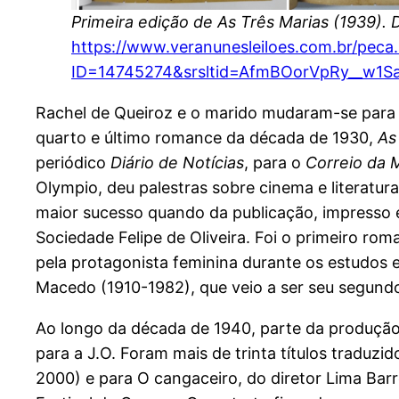
Primeira edição de As Três Marias (1939). 
https://www.veranunesleiloes.com.br/peca
ID=14745274&srsltid=AfmBOorVpRy__w1
Rachel de Queiroz e o marido mudaram-se para o
quarto e último romance da década de 1930,
As
periódico
Diário de Notícias
, para o
Correio da
Olympio, deu palestras sobre cinema e literatura
maior sucesso quando da publicação, impresso e
Sociedade Felipe de Oliveira. Foi o primeiro rom
pela protagonista feminina durante os estudos
Macedo (1910-1982), que veio a ser seu segun
Ao longo da década de 1940, parte da produção r
para a J.O. Foram mais de trinta títulos traduzi
2000) e para O cangaceiro, do diretor Lima Bar