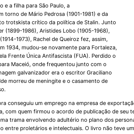
e a filha para São Paulo, a
em torno de Mário Pedrosa (1901-1981) e da
otskista crítico da política de Stalin. Junto
er (1899-1986), Aristides Lobo (1905-1968),
 (1914-1973), Rachel de Queiroz fez, assim,
a. Em 1934, mudou-se novamente para Fortaleza,
la Frente Única Antifascista (FUA). Perdido o
para Maceió, onde frequentou junto com o
agem galvanizador era o escritor Graciliano
ilde morreu de meningite e o casamento de
so.
critora conseguiu um emprego na empresa de exportaç
a, com quem firmou o acordo de publicação de seu te
uma trama envolvendo adultério no plano dos persona
 entre proletários e intelectuais. O livro não teve 