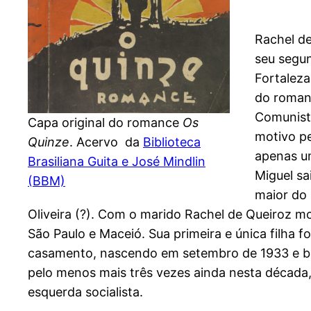
Rachel de
seu segu
Fortaleza
do roman
Comunista
Capa original do romance
Os
motivo p
Quinze
. Acervo da
Biblioteca
apenas um
Brasiliana Guita e José Mindlin
Miguel sa
(BBM)
maior do
Oliveira (?). Com o marido Rachel de Queiroz mo
São Paulo e Maceió. Sua primeira e única filha f
casamento, nascendo em setembro de 1933 e bat
pelo menos mais três vezes ainda nesta década
esquerda socialista.