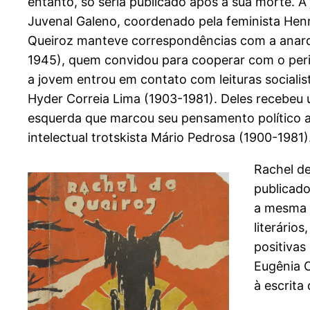
entanto, só seria publicado após a sua morte. A
Juvenal Galeno, coordenado pela feminista Hen
Queiroz manteve correspondências com a anarqu
1945), quem convidou para cooperar com o peri
a jovem entrou em contato com leituras sociali
Hyder Correia Lima (1903-1981). Deles recebeu 
esquerda que marcou seu pensamento político 
intelectual trotskista Mário Pedrosa (1900-1981)
Rachel d
publicado
a mesma q
literário
positivas
Eugênia C
à escrita