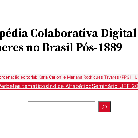
opédia
Colaborativa Digital
eres no Brasil Pós-1889
rdenação editorial: Karla Carloni e Mariana Rodrigues Tavares (PPGH-
Verbetes temáticos
Índice Alfabético
Seminário UFF 2
Pesquisar
s