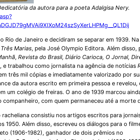
Dedicatória da autora para a poeta Adalgisa Nery.
.asp?
SaDGJD79gMVAi9XIXoM24szSyXerLHPMg__QL1Dij
 Rio de Janeiro e decidiram se separar em 1939. Na c
 Três Marias
, pela José Olympio Editora. Além disso,
 Manhã
,
Revista do Brasil, Diário Carioca, O Jornal, Dir
, e trabalhou como jornalista na agência de notícias
m três mil cópias e imediatamente valorizado por s
ance da autora escrito em primeira pessoa e revelou,
 em um colégio de freiras. O ano de 1939 marcou ai
do companheiro, com quem permaneceu até a morte d
acheliana consistiu nos artigos escritos para jornai
dos 1950. Além disso, escreveu os diálogos para o fil
reto (1906-1982), ganhador de dois prêmios no