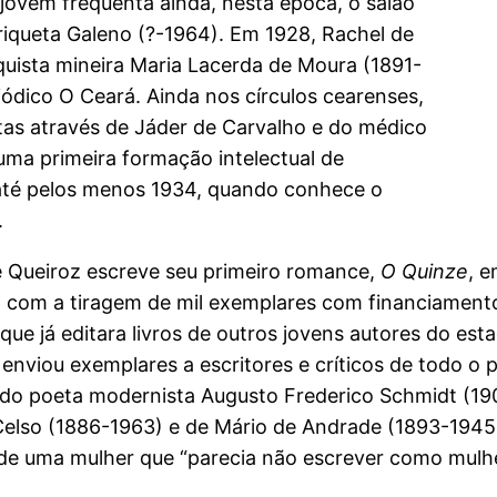
 jovem frequenta ainda, nesta época, o salão
riqueta Galeno (?-1964). Em 1928, Rachel de
ista mineira Maria Lacerda de Moura (1891-
ódico O Ceará. Ainda nos círculos cearenses,
stas através de Jáder de Carvalho e do médico
uma primeira formação intelectual de
até pelos menos 1934, quando conhece o
.
e Queiroz escreve seu primeiro romance,
O Quinze
, e
 com a tiragem de mil exemplares com financiamento
ue já editara livros de outros jovens autores do es
s, enviou exemplares a escritores e críticos de todo o
 do poeta modernista Augusto Frederico Schmidt (190
elso (1886-1963) e de Mário de Andrade (1893-1945)
 de uma mulher que “parecia não escrever como mulhe