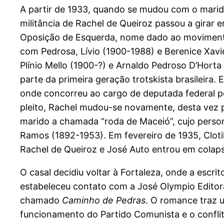
A partir de 1933, quando se mudou com o marido 
militância de Rachel de Queiroz passou a girar 
Oposição de Esquerda, nome dado ao movimento tr
com Pedrosa, Lívio (1900-1988) e Berenice Xavi
Plínio Mello (1900-?) e Arnaldo Pedroso D’Horta
parte da primeira geração trotskista brasileir
onde concorreu ao cargo de deputada federal pe
pleito, Rachel mudou-se novamente, desta vez 
marido a chamada “roda de Maceió”, cujo person
Ramos (1892-1953). Em fevereiro de 1935, Clot
Rachel de Queiroz e José Auto entrou em colap
O casal decidiu voltar à Fortaleza, onde a es
estabeleceu contato com a José Olympio Editor
chamado
Caminho de Pedras
. O romance traz 
funcionamento do Partido Comunista e o conflito