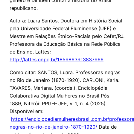
gênero é também contar a história do Brasil
republicano.
Autora: Luara Santos. Doutora em História Social
pela Universidade Federal Fluminense (UFF) e
Mestre em Relações Étnico-Raciais pelo Cefet/RJ.
Professora da Educação Básica na Rede Pública
de Ensino. Lattes
:
http://lattes.cnpq.br/1859863913837966
Como citar: SANTOS, Luara. Professoras negras
no Rio de Janeiro (1870-1920). CARLONI, Karla.
TAVARES, Mariana. (coords.). Enciclopédia
Colaborativa Digital Mulheres no Brasil Pós-
1889, Niterói: PPGH-UFF, v. 1, n. 4 (2025).
Disponível em:
https://enciclopediamulheresbrasil.com.br/professor
negras-no-rio-de-janeiro-1870-1920/
Data de